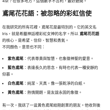
4朵？在很多地方，這個數字不吉利，最好避開。
鳶尾花花語：被忽略的彩虹信使
在我研究的所有花裡，鳶尾花是最特別的。它的英文名
Iris，就是希臘神話裡彩虹女神的名字。所以
鳶尾花花語
的核心，是希望、信仰、智慧和勇氣。
不同顏色，意思也不同：
紫色鳶尾
：代表尊貴與智慧，也象徵神聖的愛意。
藍色鳶尾
：表達長久的思念，有時也代表一種安靜的
仰慕。
白色鳶尾
：純潔、天真，像一張乾淨的白紙。
黃色鳶尾
：熱情開朗，是友誼永固的象徵。
有一次，我送了一盆黃色鳶尾給剛創業的朋友。他收到後