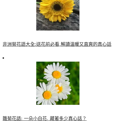
非洲菊花語大全:送花前必看,解讀溫暖又直爽的真心話
雛菊花語: 一朵小白花, 藏著多少真心話？