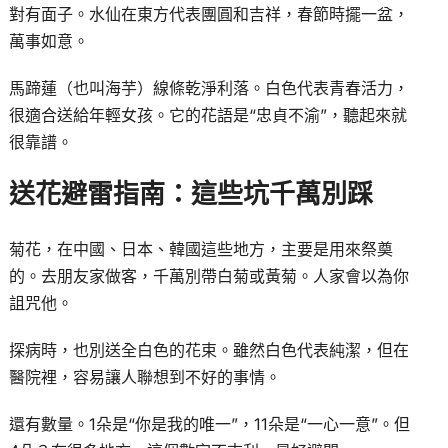
對有面子。水仙在東方代表團圓和吉祥，春節時擺一盆，
萬事如意。
馬蹄蓮（也叫海芋）線條乾淨利落。白色代表青春活力，
很適合送給年輕女孩。它的花語是“忠貞不渝”，聽起來就
很靠譜。
送花避雷指南：這些坑千萬別踩
菊花，在中國、日本、韓國這些地方，主要是用來祭奠
的。去朋友家做客，千萬別帶白菊或黃菊。人家會以為你
詛咒他。
探病時，也別送全白色的花束。雖然白色代表純潔，但在
醫院裡，容易讓人聯想到不好的事情。
還有數量。1朵是“你是我的唯一”，11朵是“一心一意”。但