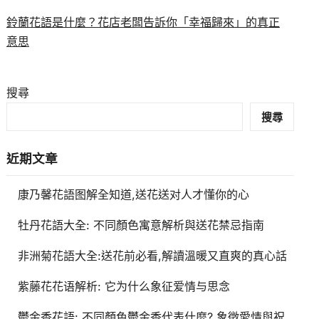
鈴蘭花語是什麼？花店老闆告訴你「幸福歸來」的真正
意思
搜尋
搜尋
近期文章
康乃馨花語图解全知道,送花送对人才懂你的心
牡丹花語大全: 不同顏色寓意解析與送花禁忌指南
非洲菊花語大全:送花前必看,解讀溫暖又直爽的真心話
紫藤花花语解析: 它为什么象征爱情与思念
鬱金香花語: 不同顏色鬱金香代表什麼? 象徵愛情與祝