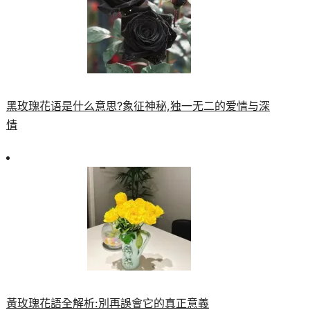
黑玫瑰花语是什么意思?象征神秘,独一无二的爱情与深
情
黃玫瑰花語全解析:別再誤會它的真正意義